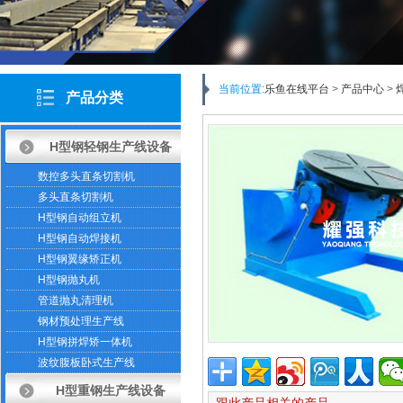
当前位置:
乐鱼在线平台
>
产品中心
>
产品分类
H型钢轻钢生产线设备
数控多头直条切割机
多头直条切割机
H型钢自动组立机
H型钢自动焊接机
H型钢翼缘矫正机
H型钢抛丸机
管道抛丸清理机
钢材预处理生产线
H型钢拼焊矫一体机
波纹腹板卧式生产线
H型重钢生产线设备
跟此产品相关的产品