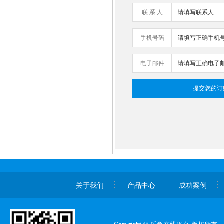
联 系 人
手机号码
电子邮件
关于我们
产品中心
成功案例