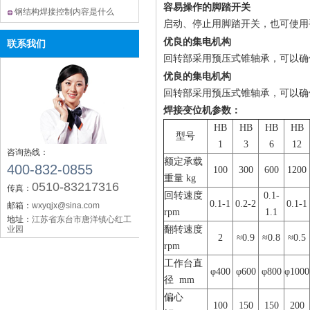
容易操作的脚踏开关
钢结构焊接控制内容是什么
启动、停止用脚踏开关，也可使用
优良的集电机构
联系我们
回转部采用预压式锥轴承，可以确
优良的集电机构
回转部采用预压式锥轴承，可以确
焊接变位机
参数：
HB
HB
HB
HB
型号
1
3
6
12
咨询热线：
额定承载
400-832-0855
100
300
600
1200
重量 kg
0510-83217316
传真：
回转速度
0.1-
0.1-1
0.2-2
0.1-1
邮箱：
wxyqjx@sina.com
rpm
1.1
地址：
江苏省东台市唐洋镇心红工
翻转速度
业园
2
≈0.9
≈0.8
≈0.5
rpm
工作台直
φ400
φ600
φ800
φ1000
径 mm
偏心
100
150
150
200