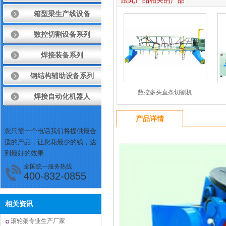
箱型梁生产线设备
数控切割设备系列
焊接装备系列
钢结构辅助设备系列
数控多头直条切割机
焊接自动化机器人
产品详情
您只需一个电话我们将提供最合
适的产品，让您花最少的钱，达
到最好的效果
全国统一服务热线
400-832-0855
相关资讯
滚轮架专业生产厂家